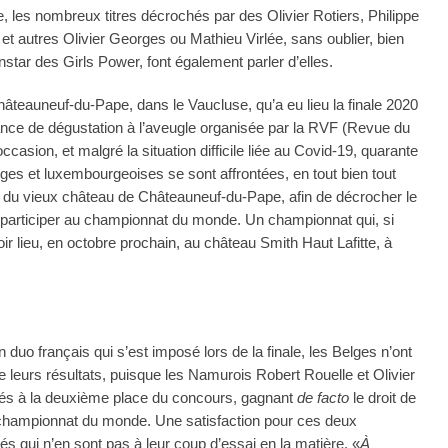
, les nombreux titres décrochés par des Olivier Rotiers, Philippe
et autres Olivier Georges ou Mathieu Virlée, sans oublier, bien
instar des Girls Power, font également parler d’elles.
teauneuf-du-Pape, dans le Vaucluse, qu’a eu lieu la finale 2020
nce de dégustation à l’aveugle organisée par la RVF (Revue du
ccasion, et malgré la situation difficile liée au Covid-19, quarante
ges et luxembourgeoises se sont affrontées, en tout bien tout
er du vieux château de Châteauneuf-du-Pape, afin de décrocher le
participer au championnat du monde. Un championnat qui, si
oir lieu, en octobre prochain, au château Smith Haut Lafitte, à
n duo français qui s’est imposé lors de la finale, les Belges n’ont
de leurs résultats, puisque les Namurois Robert Rouelle et Olivier
és à la deuxième place du concours, gagnant
de facto
le droit de
 championnat du monde. Une satisfaction pour ces deux
s qui n’en sont pas à leur coup d’essai en la matière. «
À