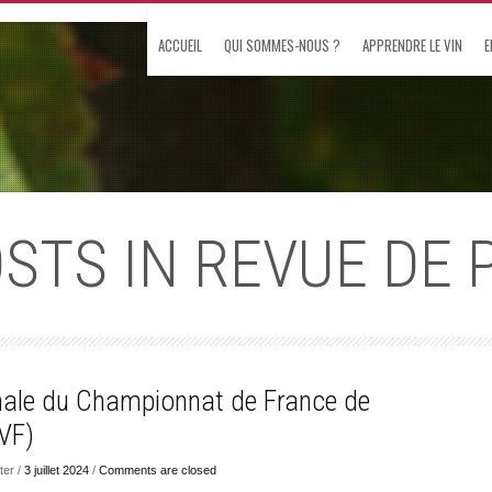
ACCUEIL
QUI SOMMES-NOUS ?
APPRENDRE LE VIN
E
OSTS IN REVUE DE 
Finale du Championnat de France de
VF)
er /
3 juillet 2024
/
Comments are closed