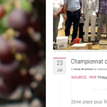
Championnat d
23
Juil
In
revue de presse
by webmast
SOURCE : RVF
Philip
2ème place pour Ro