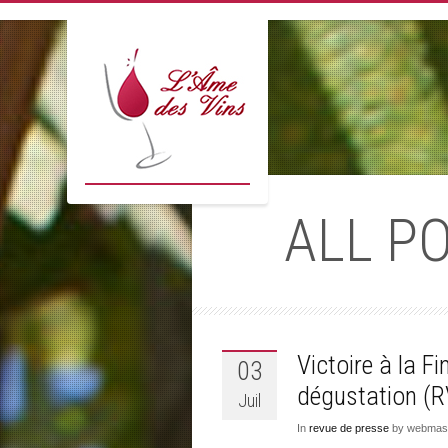
ALL P
Victoire à la 
03
dégustation (R
Juil
In
revue de presse
by webmast