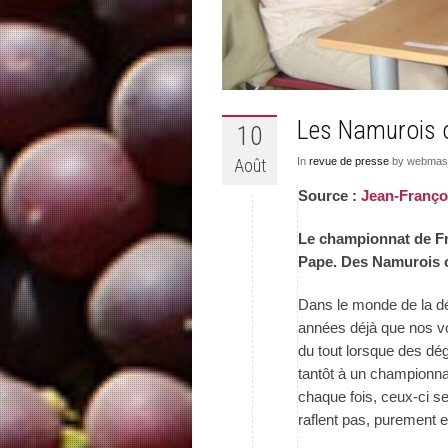
Les Namurois o
10
Août
In
revue de presse
by webmast
Source :
Jean-Franço
Le championnat de Fr
Pape. Des Namurois on
Dans le monde de la dég
années déjà que nos vo
du tout lorsque des dé
tantôt à un championna
chaque fois, ceux-ci se
raflent pas, purement e