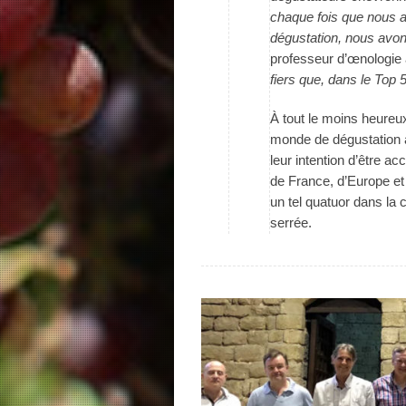
chaque fois que nous a
dégustation, nous avon
professeur d’œnologie
fiers que, dans le Top
À tout le moins heureu
monde de dégustation à
leur intention d’être a
de France, d’Europe e
un tel quatuor dans la c
serrée.