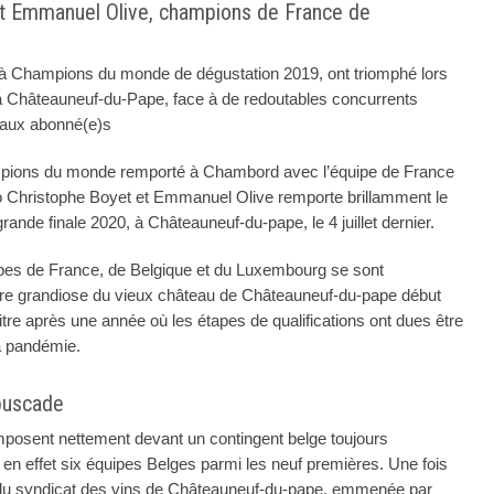
et Emmanuel Olive, champions de France de
jà Champions du monde de dégustation 2019, ont triomphé lors
let, à Châteauneuf-du-Pape, face à de redoutables concurrents
é aux abonné(e)s
mpions du monde remporté à Chambord avec l’équipe de France
o Christophe Boyet et Emmanuel Olive remporte brillamment le
a grande finale 2020, à Châteauneuf-du-pape, le 4 juillet dernier.
ipes de France, de Belgique et du Luxembourg se sont
dre grandiose du vieux château de Châteauneuf-du-pape début
 titre après une année où les étapes de qualifications ont dues être
la pandémie.
buscade
posent nettement devant un contingent belge toujours
 en effet six équipes Belges parmi les neuf premières. Une fois
e du syndicat des vins de Châteauneuf-du-pape, emmenée par